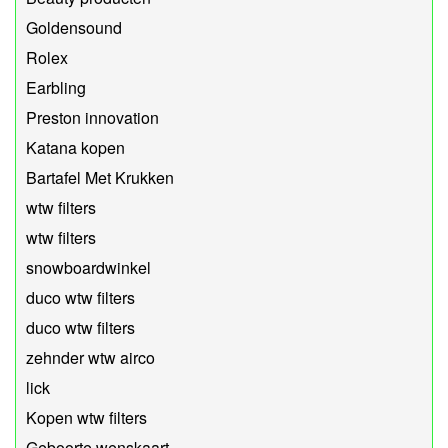
Goldensound
Rolex
Earbling
Preston innovation
Katana kopen
Bartafel Met Krukken
wtw filters
wtw filters
snowboardwinkel
duco wtw filters
duco wtw filters
zehnder wtw airco
lick
Kopen wtw filters
Geboorte wenskaart