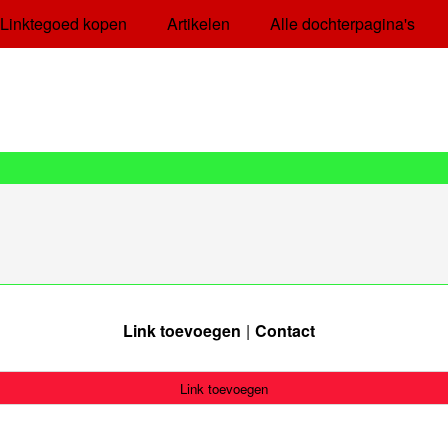
Linktegoed kopen
Artikelen
Alle dochterpagina's
Link toevoegen
Contact
Link toevoegen